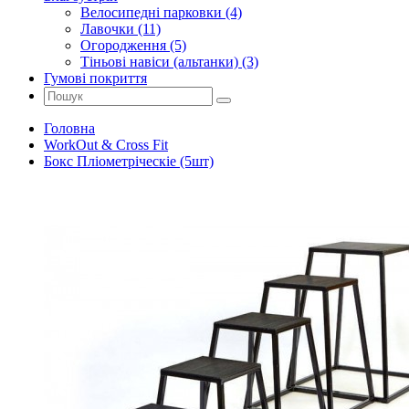
Велосипедні парковки (4)
Лавочки (11)
Огородження (5)
Тіньові навіси (альтанки) (3)
Гумові покриття
Головна
WorkOut & Cross Fit
Бокс Пліометріческіе (5шт)