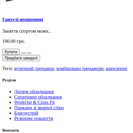
Гантелі неопренові
Заняття спортом можн..
190.00 грн.
Купити
Придбати швидко!
Теги:
вуличний тренажер
,
комбіновані тренажери
,
крепление
Розділи
Дитяче обладнання
Спортивне обладнання
WorkOut & Cross Fit
Паркани зі зварної сітки
Благоустрій
Резинове покриття
Контакти