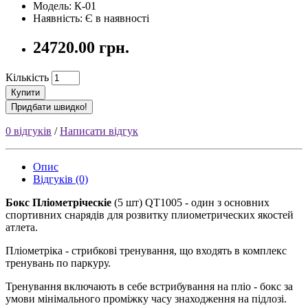
Модель:
К-01
Наявність:
Є в наявності
24720.00 грн.
Кількість
Купити
Придбати швидко!
0 відгуків
/
Написати відгук
Опис
Відгуків (0)
Бокс Пліометріческіе
(5 шт) QT1005 - один з основних
спортивних снарядів для розвитку плиометрических якостей
атлета.
Пліометріка - стрибкові тренування, що входять в комплекс
тренувань по паркуру.
Тренування включають в себе встрибування на пліо - бокс за
умови мінімального проміжку часу знаходження на підлозі.