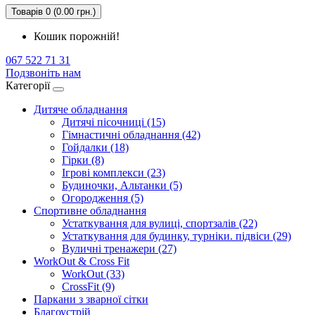
Товарів 0 (0.00 грн.)
Кошик порожній!
067 522 71 31
Подзвоніть нам
Категорії
Дитяче обладнання
Дитячі пісочниці (15)
Гімнастичні обладнання (42)
Гойдалки (18)
Гірки (8)
Ігрові комплекси (23)
Будиночки, Альтанки (5)
Огородження (5)
Спортивне обладнання
Устаткування для вулиці, спортзалів (22)
Устаткування для будинку, турніки. підвіси (29)
Вуличні тренажери (27)
WorkOut & Cross Fit
WorkOut (33)
CrossFit (9)
Паркани з зварної сітки
Благоустрій