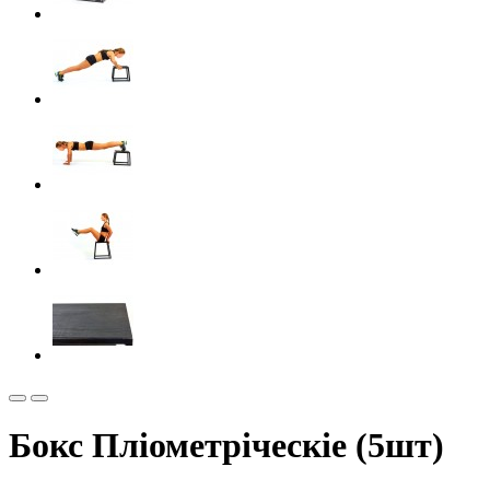
Бокс Пліометріческіе (5шт)