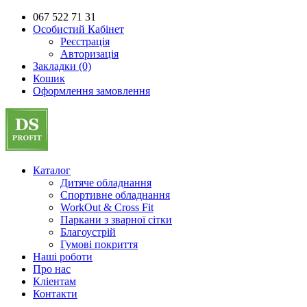
067 522 71 31
Особистий Кабінет
Реєстрація
Авторизація
Закладки (0)
Кошик
Оформлення замовлення
Каталог
Дитяче обладнання
Спортивне обладнання
WorkOut & Cross Fit
Паркани з зварної сітки
Благоустрій
Гумові покриття
Наші роботи
Про нас
Кліентам
Контакти