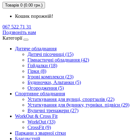
Товарів 0 (0.00 грн.)
Кошик порожній!
067 522 71 31
Подзвоніть нам
Категорії
Дитяче обладнання
Дитячі пісочниці (15)
Гімнастичні обладнання (42)
Гойдалки (18)
Гірки (8)
Ігрові комплекси (23)
Будиночки, Альтанки (5)
Огородження (5)
Спортивне обладнання
Устаткування для вулиці, спортзалів (22)
Устаткування для будинку, турніки. підвіси (29)
Вуличні тренажери (27)
WorkOut & Cross Fit
WorkOut (33)
CrossFit (9)
Паркани з зварної сітки
Благоустрій