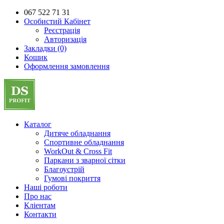
067 522 71 31
Особистий Кабінет
Реєстрація
Авторизація
Закладки (0)
Кошик
Оформлення замовлення
Каталог
Дитяче обладнання
Спортивне обладнання
WorkOut & Cross Fit
Паркани з зварної сітки
Благоустрій
Гумові покриття
Наші роботи
Про нас
Кліентам
Контакти