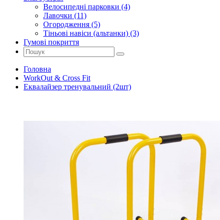
Велосипедні парковки (4)
Лавочки (11)
Огородження (5)
Тіньові навіси (альтанки) (3)
Гумові покриття
Головна
WorkOut & Cross Fit
Еквалайзер тренувальний (2шт)