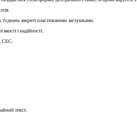
лтів
х з'єднань закриті пластиковими заглушками.
якості і надійності.
ок СЕС.
айний текст.