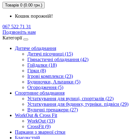
Товарів 0 (0.00 грн.)
Кошик порожній!
067 522 71 31
Подзвоніть нам
Категорії
Дитяче обладнання
Дитячі пісочниці (15)
Гімнастичні обладнання (42)
Гойдалки (18)
Гірки (8)
Ігрові комплекси (23)
Будиночки, Альтанки (5)
Огородження (5)
Спортивне обладнання
Устаткування для вулиці, спортзалів (22)
Устаткування для будинку, турніки. підвіси (29)
Вуличні тренажери (27)
WorkOut & Cross Fit
WorkOut (33)
CrossFit (9)
Паркани з зварної сітки
Благоустрій