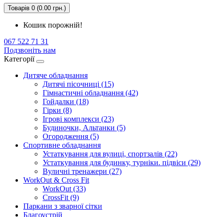
Товарів 0 (0.00 грн.)
Кошик порожній!
067 522 71 31
Подзвоніть нам
Категорії
Дитяче обладнання
Дитячі пісочниці (15)
Гімнастичні обладнання (42)
Гойдалки (18)
Гірки (8)
Ігрові комплекси (23)
Будиночки, Альтанки (5)
Огородження (5)
Спортивне обладнання
Устаткування для вулиці, спортзалів (22)
Устаткування для будинку, турніки. підвіси (29)
Вуличні тренажери (27)
WorkOut & Cross Fit
WorkOut (33)
CrossFit (9)
Паркани з зварної сітки
Благоустрій