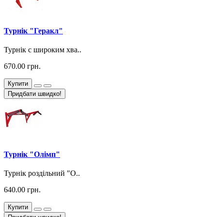
Турнік "Геракл"
Турнік c широким хва..
670.00 грн.
Купити
Придбати швидко!
Турнік "Олімп"
Турнік роздільний "О..
640.00 грн.
Купити