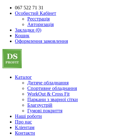
067 522 71 31
Особистий Кабінет
Реєстрація
Авторизація
Закладки (0)
Кошик
Оформлення замовлення
Каталог
Дитяче обладнання
Спортивне обладнання
WorkOut & Cross Fit
Паркани з зварної сітки
Благоустрій
Гумові покриття
Наші роботи
Про нас
Кліентам
Контакти