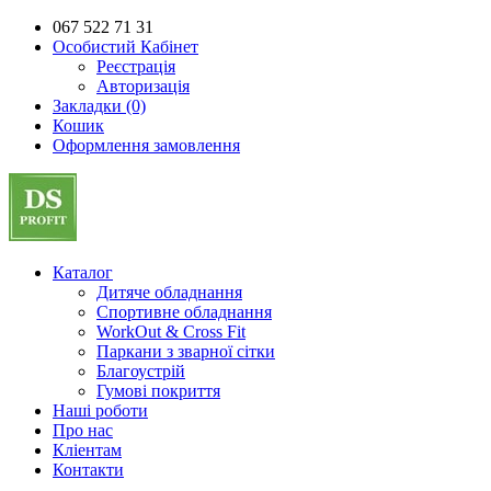
067 522 71 31
Особистий Кабінет
Реєстрація
Авторизація
Закладки (0)
Кошик
Оформлення замовлення
Каталог
Дитяче обладнання
Спортивне обладнання
WorkOut & Cross Fit
Паркани з зварної сітки
Благоустрій
Гумові покриття
Наші роботи
Про нас
Кліентам
Контакти