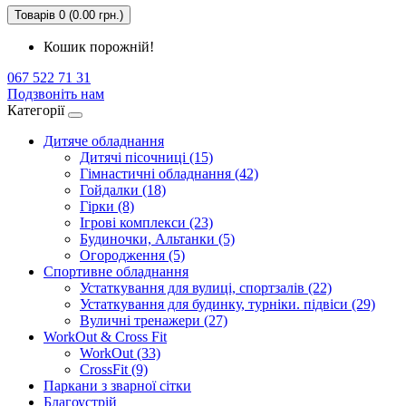
Товарів 0 (0.00 грн.)
Кошик порожній!
067 522 71 31
Подзвоніть нам
Категорії
Дитяче обладнання
Дитячі пісочниці (15)
Гімнастичні обладнання (42)
Гойдалки (18)
Гірки (8)
Ігрові комплекси (23)
Будиночки, Альтанки (5)
Огородження (5)
Спортивне обладнання
Устаткування для вулиці, спортзалів (22)
Устаткування для будинку, турніки. підвіси (29)
Вуличні тренажери (27)
WorkOut & Cross Fit
WorkOut (33)
CrossFit (9)
Паркани з зварної сітки
Благоустрій