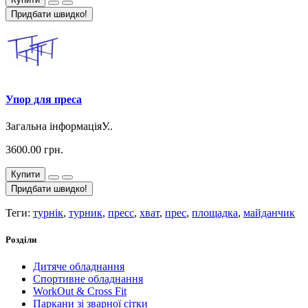
Придбати швидко!
Упор для преса
Загальна інформаціяУ..
3600.00 грн.
Купити
Придбати швидко!
Теги:
турнік
,
турник
,
пресс
,
хват
,
прес
,
площадка
,
майданчик
Розділи
Дитяче обладнання
Спортивне обладнання
WorkOut & Cross Fit
Паркани зі зварної сітки